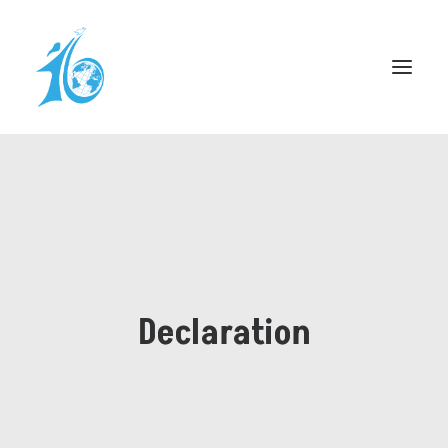
DÉCLARATION DE GENÈVE
CÉLÉBRATION À L’ONU
PROCLAMATION – UNI-DUFOUR
FORUM PLAINPALAIS
Declaration
RESSOURCES
CAGNOTTE
INFOS PRATIQUES