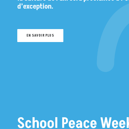
ai
d’exception.
EN SAVOIR PLUS
School Peace Wee