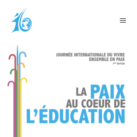
DÉCLARATION DE GENÈVE
CÉLÉBRATION À L’ONU
PROCLAMATION – UNI-DUFOUR
FORUM PLAINPALAIS
RESSOURCES
CAGNOTTE
INFOS PRATIQUES