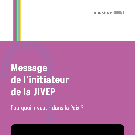
Message
de
l’initiateur
de
la
JIVEP
Pourquoi investir dans la Paix ?